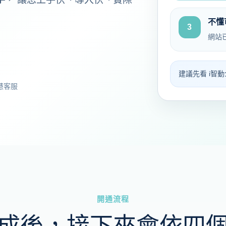
不懂
3
網站
建議先看 i智
慧客服
開通流程
成後，接下來會依四