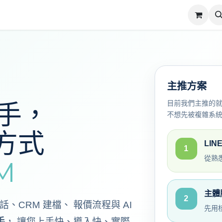
動小幫手
訂閱計畫
我的訂閱
教學
關於我們
聯絡我們
主推方案
幫手，
目前我們主推的
不想先被複雜系
方式
LIN
1
從熟
M
主體
2
、CRM 建檔、 報價流程與 AI
先用
手
， 讓您上手快、導入快、實際