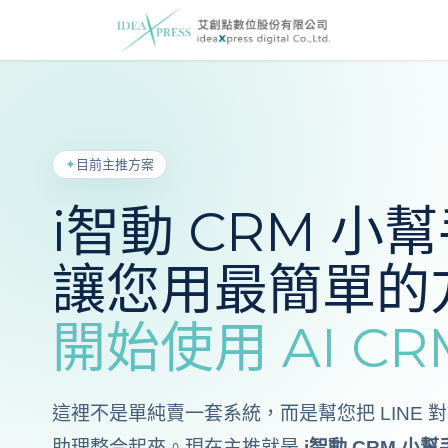
主頁
i智
✦
目前主推方案
i智動 CRM 小
讓您用最簡單的
開始使用 AI CR
這裡不是單純賣一套系統，而是幫您把 LINE 對話
助理整合起來。現在主推就是
i智動 CRM 小幫